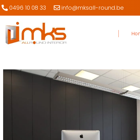
0496 10 08 33
info@mksall-round.be
Ho