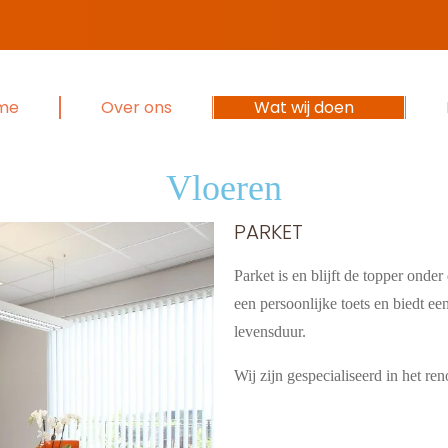
me
Over ons
Wat wij doen
V
l
o
e
r
e
n
PARKET
Parket is en blijft de topper onde
een persoonlijke toets en biedt ee
levensduur.
Wij zijn gespecialiseerd in het r